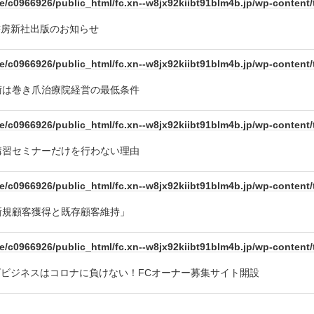
e/c0966926/public_html/fc.xn--w8jx92kiibt91blm4b.jp/wp-conten
書房新社出版のお知らせ
e/c0966926/public_html/fc.xn--w8jx92kiibt91blm4b.jp/wp-conten
術は巻き爪治療院経営の最低条件
e/c0966926/public_html/fc.xn--w8jx92kiibt91blm4b.jp/wp-conten
講習セミナーだけを行わない理由
e/c0966926/public_html/fc.xn--w8jx92kiibt91blm4b.jp/wp-conten
新規顧客獲得と既存顧客維持」
e/c0966926/public_html/fc.xn--w8jx92kiibt91blm4b.jp/wp-conten
ビジネスはコロナに負けない！FCオーナー募集サイト開設