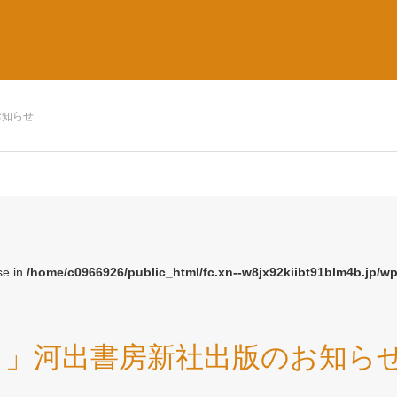
お知らせ
se in
/home/c0966926/public_html/fc.xn--w8jx92kiibt91blm4b.jp/w
！」河出書房新社出版のお知ら