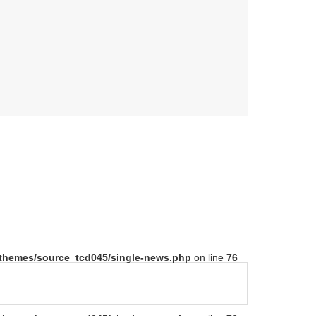
t/themes/source_tcd045/single-news.php
on line
76