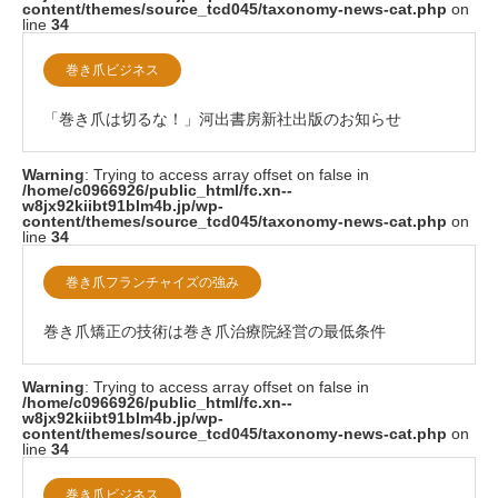
content/themes/source_tcd045/taxonomy-news-cat.php
on
line
34
巻き爪ビジネス
「巻き爪は切るな！」河出書房新社出版のお知らせ
Warning
: Trying to access array offset on false in
/home/c0966926/public_html/fc.xn--
w8jx92kiibt91blm4b.jp/wp-
content/themes/source_tcd045/taxonomy-news-cat.php
on
line
34
巻き爪フランチャイズの強み
巻き爪矯正の技術は巻き爪治療院経営の最低条件
Warning
: Trying to access array offset on false in
/home/c0966926/public_html/fc.xn--
w8jx92kiibt91blm4b.jp/wp-
content/themes/source_tcd045/taxonomy-news-cat.php
on
line
34
巻き爪ビジネス