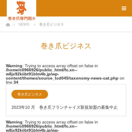
ホーム
NEWS
巻き爪ビジネス
巻き爪ビジネス
Warning
: Trying to access array offset on false in
/home/c0966926/public_html/fc.xn--
w8jx92kiibt91blm4b.jp/wp-
content/themes/source_tcd045/taxonomy-news-cat.php
on
line
34
巻き爪ビジネス
2023年10 月 巻き爪フランチャイズ新規加盟の募集中止
Warning
: Trying to access array offset on false in
のお知らせ
/home/c0966926/public_html/fc.xn--
w8jx92kiibt91blm4b.jp/wp-